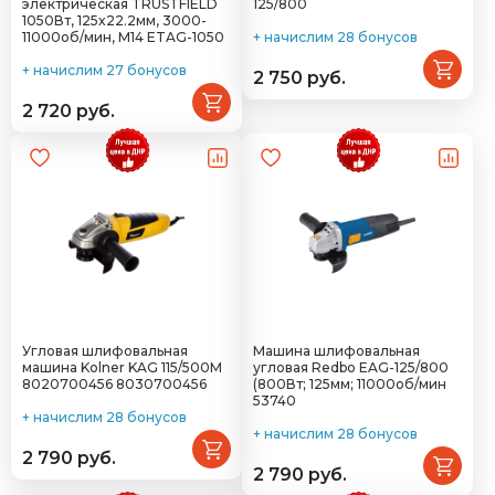
электрическая TRUSTFIELD
125/800
1050Вт, 125x22.2мм, 3000-
11000об/мин, М14 ETAG-1050
+ начислим 28 бонусов
+ начислим 27 бонусов
2 750 руб.
2 720 руб.
Угловая шлифовальная
Машина шлифовальная
машина Kolner KAG 115/500M
угловая Redbo EAG-125/800
8020700456 8030700456
(800Вт; 125мм; 11000об/мин
53740
+ начислим 28 бонусов
+ начислим 28 бонусов
2 790 руб.
2 790 руб.