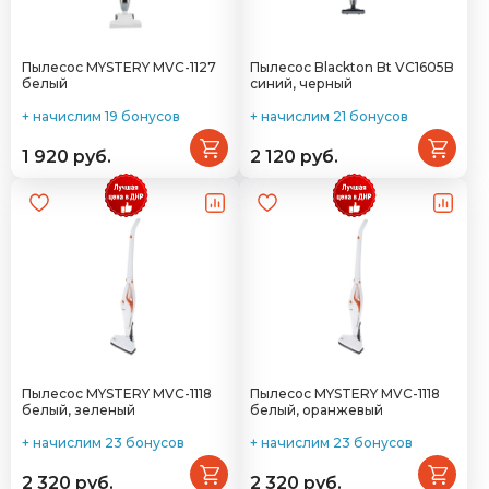
Пылесос MYSTERY MVC-1127
Пылесос Blackton Bt VC1605B
белый
синий, черный
+ начислим 19 бонусов
+ начислим 21 бонусов
1 920 руб.
2 120 руб.
Пылесос MYSTERY MVC-1118
Пылесос MYSTERY MVC-1118
белый, зеленый
белый, оранжевый
+ начислим 23 бонусов
+ начислим 23 бонусов
2 320 руб.
2 320 руб.