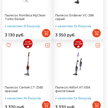
Пылесос Rombica MyClean
Пылесос Endever VC-286
Turbo белый
серый
+ начислим 31 бонусов
+ начислим 34 бонусов
3 130 руб.
3 350 руб.
Пылесос Centek CT-2565
Пылесос Kitfort КТ-5156
красный
фиолетовый
+ начислим 34 бонусов
+ начислим 34 бонусов
3 370 руб.
3 370 руб.