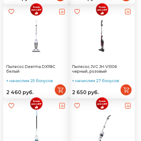
Пылесос Deerma DX118C
Пылесос JVC JH-VS106
белый
черный, розовый
+ начислим 25 бонусов
+ начислим 27 бонусов
2 460 руб.
2 650 руб.