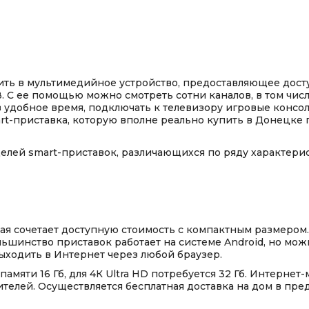
ть в мультимедийное устройство, предоставляющее досту
. С ее помощью можно смотреть сотни каналов, в том числе 
удобное время, подключать к телевизору игровые консоли
rt-приставка, которую вполне реально
купить в Донецке
п
лей smart-приставок, различающихся по ряду характерис
рвая сочетает доступную стоимость с компактным размеро
ьшинство приставок работает на системе Android, но мож
ыходить в Интернет через любой браузер.
памяти 16 Гб, для 4К Ultra HD потребуется 32 Гб. Интерне
ителей. Осуществляется
бесплатная доставка на дом
в пред