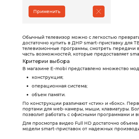
Применить
Обычный телевизор можно с легкостью преврати
достаточно
купить в ДНР
smart-приставку для ТВ
телевизионные программы, смотреть передачи в 
часть возможностей, которые предоставляет sma
Критерии выбора
В магазине E-mobi
представлено множество моде
конструкция;
операционная система;
объем памяти.
По конструкции различают «стик» и «бокс». Пе
портами для web-камеры, мыши, клавиатуры. Бол
позволит работать с офисными программами и в
Для просмотра видео Full HD достаточно объема 
модели smart-приставок от надежных производ