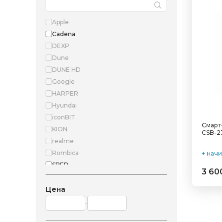
Apple
Cadena
DEXP
Dune
DUNE HD
Google
HARPER
Hyundai
iconBIT
Смарт
KION
CSB-2
realme
Rombica
+ нач
SBER
3 60
Ugoos
Wink
Цена
Xiaomi
-
ZTE