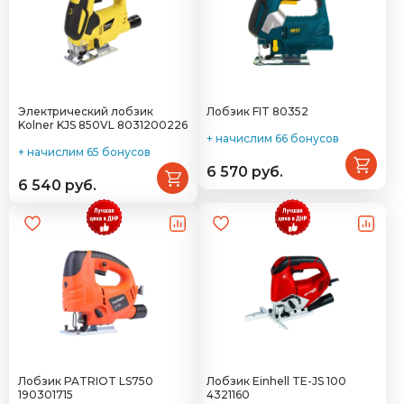
Электрический лобзик
Лобзик FIT 80352
Kolner KJS 850VL 8031200226
+ начислим 66 бонусов
+ начислим 65 бонусов
6 570 руб.
6 540 руб.
Лобзик PATRIOT LS750
Лобзик Einhell TE-JS 100
190301715
4321160