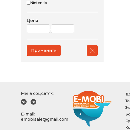
Nintendo
Цена
-
Применить
Мы в соцсетях:
До
То
Эк
E-mail:
Б
emobisale@gmail.com
Су
Ко