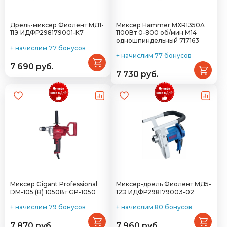
Дрель-миксер Фиолент МД1-
Миксер Hammer MXR1350A
11Э ИДФР298179001-К7
1100Вт 0-800 об/мин М14
одношпиндельный 717163
+ начислим 77 бонусов
+ начислим 77 бонусов
7 690 руб.
7 730 руб.
Миксер Gigant Professional
Миксер-дрель Фиолент МД5-
DM-105 (B) 1050Вт GP-1050
12Э ИДФР298179003-02
+ начислим 79 бонусов
+ начислим 80 бонусов
7 870 руб.
7 960 руб.