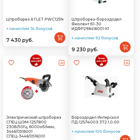
Штроборез ATLET PWC125N
Штроборез-бороздодел
Фиолент Б1-30
+ начислим 74 бонусов
ИДФР298416001-К1
+ начислим 92 бонусов
7 430 руб.
9 230 руб.
Электрический штроборез
Бороздодел Интерскол
СПЕЦ ШЭМ-125/1800
ПД-125/1400Э 372.1.0.00
230В/50Гц, 6000об/мин,
3446/0516001
+ начислим 100 бонусов
СПЕЦ-3446/0516001