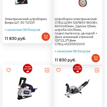
Электрический штроборез
Штроборез электрический
Вихрь ШТ-30 72/21/1
СПЕЦ ШЭМ-125/1800 1800Вт,
6000об/мин, 2диска 125мм,
+ начислим 118 бонусов
штроба 40x35мм,
подкл.пылесоса, цв.короб +
Диск алмазный отрезной
11 830 руб.
125*22,2*1,8мм
СПЕЦ-4123/0512003
+ начислим 118 бонусов
11 830 руб.