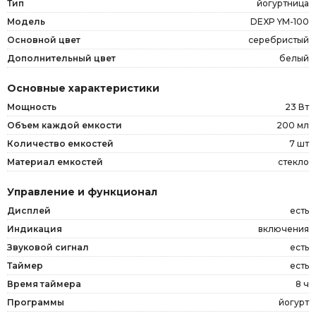
Тип
йогуртница
Модель
DEXP YM-100
Основной цвет
серебристый
Дополнительный цвет
белый
Основные характеристики
Мощность
23 Вт
Объем каждой емкости
200 мл
Количество емкостей
7 шт
Материал емкостей
стекло
Управление и функционал
Дисплей
есть
Индикация
включения
Звуковой сигнал
есть
Таймер
есть
Время таймера
8 ч
Программы
йогурт