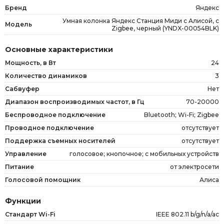
Бренд
Яндекс
Умная колонка Яндекс Станция Миди с Алисой, с
Модель
Zigbee, черный (YNDX-00054BLK)
Основные характеристики
Мощность, в Вт
24
Количество динамиков
3
Сабвуфер
Нет
Диапазон воспроизводимых частот, в Гц
70-20000
Беспроводное подключение
Bluetooth; Wi-Fi; Zigbee
Проводное подключение
отсутствует
Поддержка съемных носителей
отсутствует
Управление
голосовое; кнопочное; с мобильных устройств
Питание
от электросети
Голосовой помощник
Алиса
Функции
Стандарт Wi-Fi
IEEE 802.11 b/g/n/a/ac