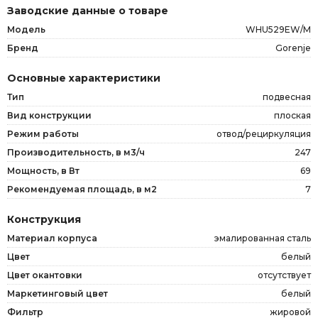
Заводские данные о товаре
Модель
WHU529EW/M
Бренд
Gorenje
Основные характеристики
Тип
подвесная
Вид конструкции
плоская
Режим работы
отвод/рециркуляция
Производительность, в м3/ч
247
Мощность, в Вт
69
Рекомендуемая площадь, в м2
7
Конструкция
Материал корпуса
эмалированная сталь
Цвет
белый
Цвет окантовки
отсутствует
Маркетинговый цвет
белый
Фильтр
жировой