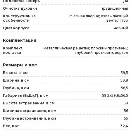
Подсветка камеры
Да
Очистка духовки
традиционная
Конструктивные
съемная дверца; охлаждающий
особенности
вентилятор
Цвет корпуса
черный
Комплектация
Комплект
металлическая решетка; плоский противень;
поставки
глубокий противень; вертел
Размеры и вес
Высота, в см
59,5
Ширина, в см
59,8
Глубина, в см
56,5
Габариты (ВxШxГ), в см
59,5x59,8x56,5
Высота встраивания, в см
58
Ширина встраивания, в см
56
Глубина встраивания, в см
55
Вес, в кг
32,4