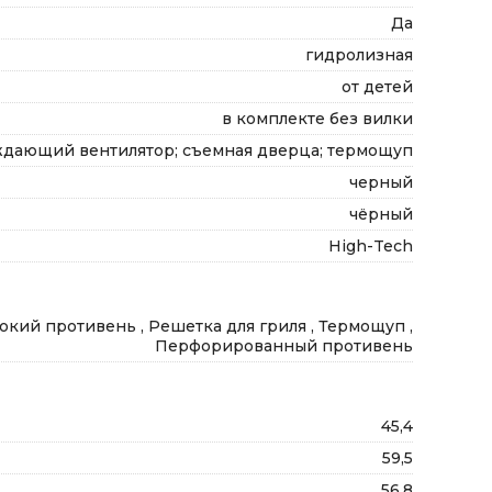
Да
гидролизная
от детей
в комплекте без вилки
ждающий вентилятор; съемная дверца; термощуп
черный
чёрный
High-Tech
окий противень , Решетка для гриля , Термощуп ,
Перфорированный противень
45,4
59,5
56,8