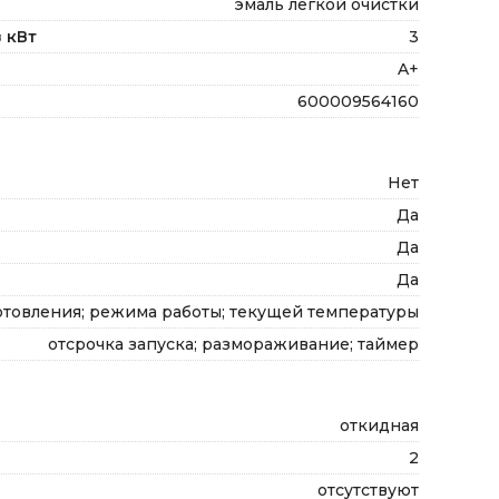
эмаль легкой очистки
 кВт
3
A+
600009564160
Нет
Да
Да
Да
товления; режима работы; текущей температуры
отсрочка запуска; размораживание; таймер
откидная
2
отсутствуют