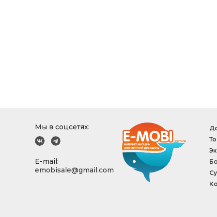
Мы в соцсетях:
До
То
Эк
E-mail:
Б
emobisale@gmail.com
Су
Ко