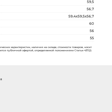
59,5
56,7
59,4х59,5х56,7
60
56
55
еских характеристик, наличия на складе, стоимости товаров, носит
ется публичной офертой, определяемой положениями Статьи 437(2)
ая