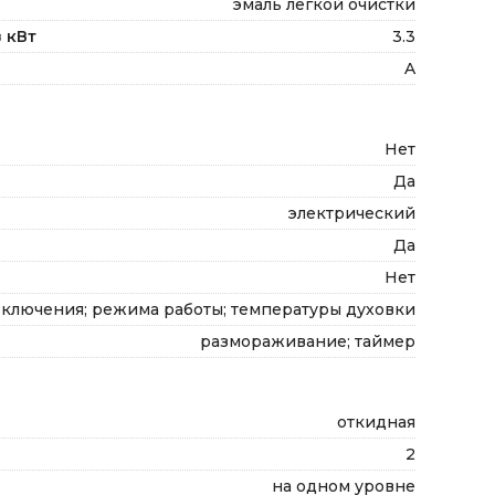
эмаль легкой очистки
 кВт
3.3
A
Нет
Да
электрический
Да
Нет
включения; режима работы; температуры духовки
размораживание; таймер
откидная
2
на одном уровне