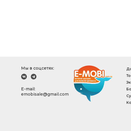
Мы в соцсетях:
До
То
Эк
E-mail:
Б
emobisale@gmail.com
Су
Ко