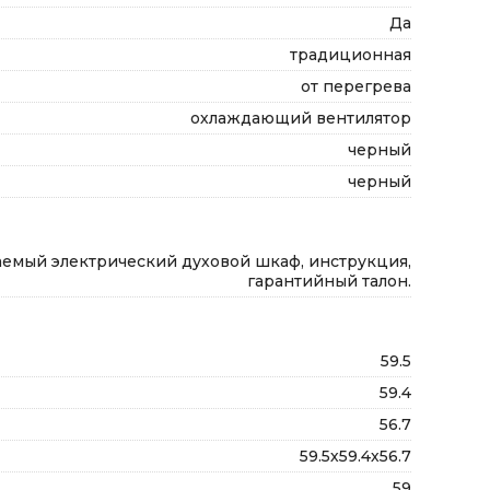
Да
традиционная
от перегрева
охлаждающий вентилятор
черный
черный
емый электрический духовой шкаф, инструкция,
гарантийный талон.
59.5
59.4
56.7
59.5х59.4х56.7
59