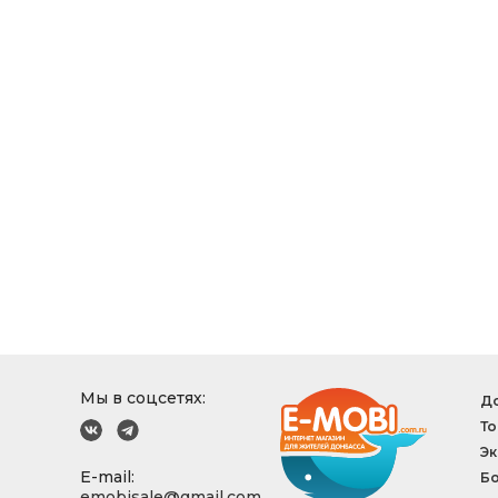
Мы в соцсетях:
До
То
Эк
E-mail:
Б
emobisale@gmail.com