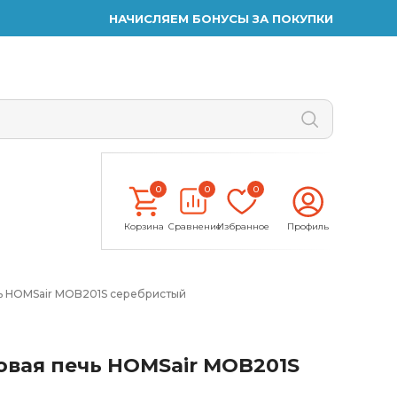
НАЧИСЛЯЕМ БОНУСЫ ЗА ПОКУПКИ
0
0
0
Корзина
Сравнение
Избранное
Профиль
ь HOMSair MOB201S серебристый
вая печь HOMSair MOB201S