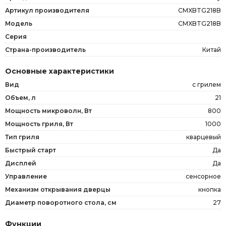
Артикул производителя
CMXBTG218B
Модель
CMXBTG218B
Серия
Страна-производитель
Китай
Основные характеристики
Вид
с грилем
Объем, л
21
Мощность микроволн, Вт
800
Мощность гриля, Вт
1000
Тип гриля
кварцевый
Быстрый старт
Да
Дисплей
Да
Управление
сенсорное
Механизм открывания дверцы
кнопка
Диаметр поворотного стола, см
27
Функции