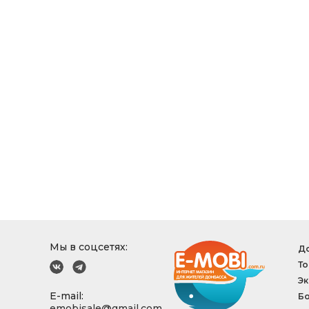
Мы в соцсетях:
До
То
Эк
E-mail:
Б
emobisale@gmail.com