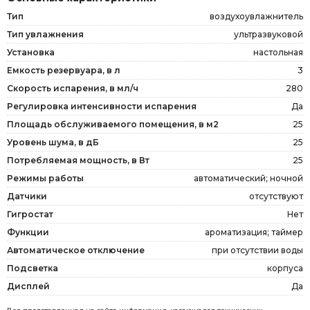
Тип
воздухоувлажнитель
Тип увлажнения
ультразвуковой
Установка
настольная
Емкость резервуара, в л
3
Скорость испарения, в мл/ч
280
Регулировка интенсивности испарения
Да
Площадь обслуживаемого помещения, в м2
25
Уровень шума, в дБ
25
Потребляемая мощность, в Вт
25
Режимы работы
автоматический; ночной
Датчики
отсутствуют
Гигростат
Нет
Функции
ароматизация; таймер
Автоматическое отключение
при отсутствии воды
Подсветка
корпуса
Дисплей
Да