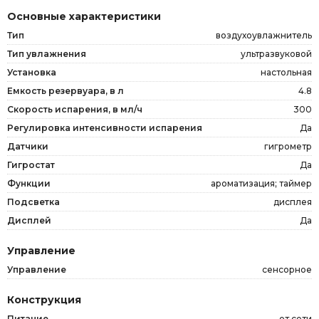
Основные характеристики
Тип
воздухоувлажнитель
Тип увлажнения
ультразвуковой
Установка
настольная
Емкость резервуара, в л
4.8
Скорость испарения, в мл/ч
300
Регулировка интенсивности испарения
Да
Датчики
гигрометр
Гигростат
Да
Функции
ароматизация; таймер
Подсветка
дисплея
Дисплей
Да
Управление
Управление
сенсорное
Конструкция
Питание
от сети