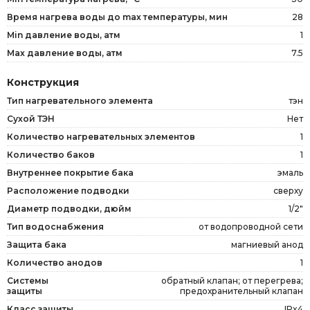
Время нагрева воды до max температуры, мин
28
Min давление воды, атм
1
Max давление воды, атм
7.5
Конструкция
Тип нагревательного элемента
тэн
Сухой ТЭН
Нет
Количество нагревательных элементов
1
Количество баков
1
Внутреннее покрытие бака
эмаль
Расположение подводки
сверху
Диаметр подводки, дюйм
1/2"
Тип водоснабжения
от водопроводной сети
Защита бака
магниевый анод
Количество анодов
1
Системы
обратный клапан; от перегрева;
защиты
предохранительный клапан
Класс защиты
IPx4