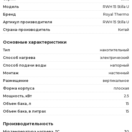
Модель
RWH 15 Stilla U
Бренд
Royal Thermo
Артикул производителя
RWH 15 Stilla U
Страна-производитель
Китай
Основные характеристики
Тип
накопительный
Способ нагрева
электрический
Способ подачи воды
напорный
Монтаж
настенный
Размещение
вертикальное
Форма корпуса
плоская
Мощность, кВт
2.5
Объем бака, л
15
Объем бака, в литрах
15
Производительность
Min температура нагрева, °C
30