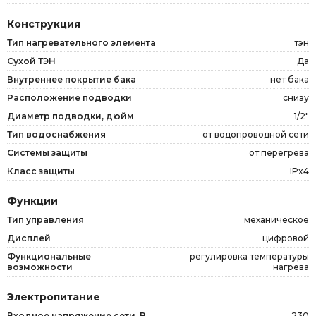
Конструкция
Тип нагревательного элемента
тэн
Сухой ТЭН
Да
Внутреннее покрытие бака
нет бака
Расположение подводки
снизу
Диаметр подводки, дюйм
1/2"
Тип водоснабжения
от водопроводной сети
Системы защиты
от перегрева
Класс защиты
IPx4
Функции
Тип управления
механическое
Дисплей
цифровой
Функциональные
регулировка температуры
возможности
нагрева
Электропитание
Входное напряжение сети, В
230