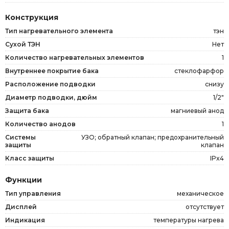
Конструкция
Тип нагревательного элемента
тэн
Сухой ТЭН
Нет
Количество нагревательных элементов
1
Внутреннее покрытие бака
стеклофарфор
Расположение подводки
снизу
Диаметр подводки, дюйм
1/2"
Защита бака
магниевый анод
Количество анодов
1
Системы
УЗО; обратный клапан; предохранительный
защиты
клапан
Класс защиты
IPx4
Функции
Тип управления
механическое
Дисплей
отсутствует
Индикация
температуры нагрева