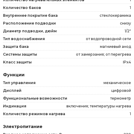
Количество баков
1
Внутреннее покрытие бака
стеклокерамика
Расположение подводки
снизу
Диаметр подводки, дюйм
1/2"
Тип водоснабжения
от водопроводной сети
Защита бака
магниевый анод
Системы защиты
от замерзания; от перегрева
Класс защиты
IPx4
Функции
Тип управления
механическое
Дисплей
цифровой
Функциональные возможности
термометр
Индикация
включения; температуры нагрева
Количество режимов нагрева
1
Электропитание