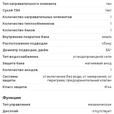
Тип нагревательного элемента
тэн
Сухой ТЭН
Нет
Количество нагревательных элементов
1
Количество теплообмеников
1
Количество баков
1
Внутреннее покрытие бака
эмаль
Расположение подводки
сбоку
Диаметр подводки, дюйм
3/4"
Тип водоснабжения
от водопроводной сети
Защита бака
магниевый анод
Количество анодов
1
Системы
от включения без воды; от замерзания; от
защиты
перегрева; предохранительный клапан
Класс защиты
IPx4
Функции
Тип управления
механическое
Дисплей
отсутствует