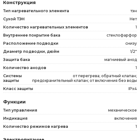
Конструкция
Тип нагревательного элемента
тэн
Сухой ТЭН
Нет
Количество нагревательных элементов
1
Внутреннее покрытие бака
стеклофарфор
Расположение подводки
снизу
Диаметр подводки, дюйм
1/2"
Защита бака
магниевый анод
Количество анодов
1
Системы
от перегрева; обратный клапан;
защиты
предохранительный клапан; от включения без воды
Класс защиты
IPx4
Функции
Тип управления
механическое
Индикация
включения
Количество режимов нагрева
1
Электропитание