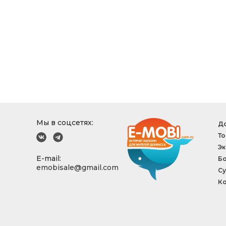
Мы в соцсетях:
До
То
Эк
E-mail:
Б
emobisale@gmail.com
Су
Ко