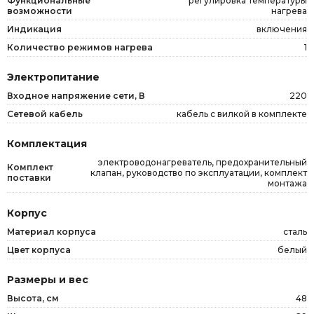
Функциональные
регулировка температуры
возможности
нагрева
Индикация
включения
Количество режимов нагрева
1
Электропитание
Входное напряжение сети, В
220
Сетевой кабель
кабель с вилкой в комплекте
Комплектация
электроводонагреватель, предохранительный
Комплект
клапан, руководство по эксплуатации, комплект
поставки
монтажа
Корпус
Материал корпуса
сталь
Цвет корпуса
белый
Размеры и вес
Высота, см
48