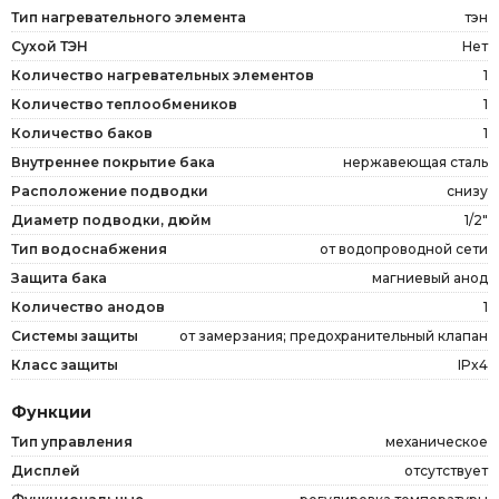
Тип нагревательного элемента
тэн
Сухой ТЭН
Нет
Количество нагревательных элементов
1
Количество теплообмеников
1
Количество баков
1
Внутреннее покрытие бака
нержавеющая сталь
Расположение подводки
снизу
Диаметр подводки, дюйм
1/2"
Тип водоснабжения
от водопроводной сети
Защита бака
магниевый анод
Количество анодов
1
Системы защиты
от замерзания; предохранительный клапан
Класс защиты
IPx4
Функции
Тип управления
механическое
Дисплей
отсутствует