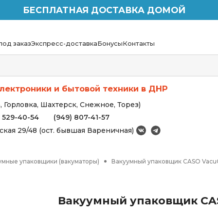
БЕСПЛАТНАЯ ДОСТАВКА ДОМОЙ
под заказ
Экспресс-доставка
Бонусы
Контакты
лектроники и бытовой техники в ДНР
 Горловка, Шахтерск, Снежное, Торез)
) 529-40-54
(949) 807-41-57
вская 29/48 (ост. бывшая Вареничная)
умные упаковщики (вакуматоры)
Вакуумный упаковщик CASO VacuCh
Вакуумный упаковщик CASO