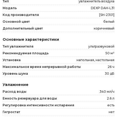
Тип
увлажнитель воздуха
Модель
DEXP DAH-L31
Код производителя
[SH-2301]
Основной цвет
белый
Дополнительный цвет
коричневый
Основные характеристики
Тип увлажнителя
ультразвуковой
Рекомендуемая площадь
50 м²
Установка
напольная, настольная
Максимальное время непрерывной работы
26 ч
Уровень шума
30 дБ
Увлажнение
Расход воды
340 мл/ч
Емкость резервуара для воды
2.6 л
Регулировка интенсивности испарения
есть
Гигростат
нет