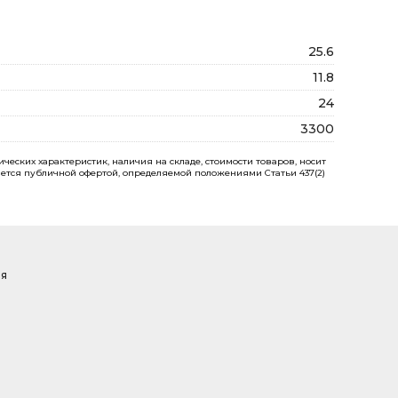
25.6
11.8
24
3300
еских характеристик, наличия на складе, стоимости товаров, носит
ется публичной офертой, определяемой положениями Статьи 437(2)
ая