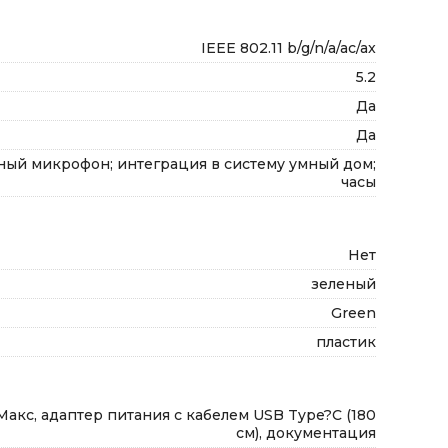
IEEE 802.11 b/g/n/a/ac/ax
5.2
Да
Да
ный микрофон; интеграция в систему умный дом;
часы
Нет
зеленый
Green
пластик
акс, адаптер питания с кабелем USB Type?C (180
см), документация