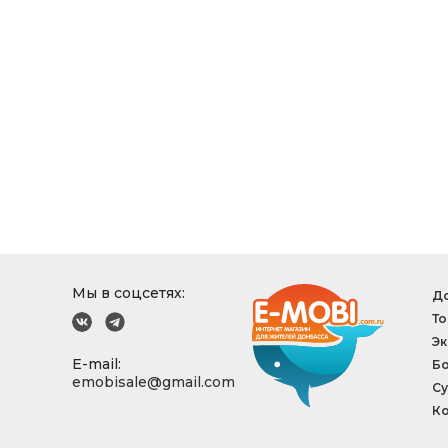
Мы в соцсетях:
До
То
Эк
E-mail:
Б
emobisale@gmail.com
Су
Ко