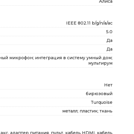
Алиса
IEEE 802.11 b/g/n/a/ac
5.0
Да
Да
ный микрофон; интеграция в систему умный дом;
мультирум
Нет
бирюзовый
Turquoise
металл; пластик; ткань
кс, адаптер питания, пульт, кабель HDMI, кабель