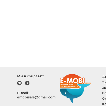
Мы в соцсетях:
До
То
Эк
E-mail:
Б
emobisale@gmail.com
Су
Ко