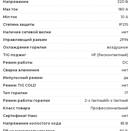
Напряжение
220 В
Max ток
180 А
Min ток
10 А
Степень защиты
IP21S
Наличие сетевой вилки
нет
Управляющий разъем
2PIN
Охлаждение горелки
воздушное
TIG поджиг
HF (бесконтактный)
Режим работы
DC
Сварка алюминия
нет
Импульсный режим
да
Режим TIG COLD
нет
Тип горелки
17
Режим работы горелки
2-х тактный/4-х тактный
Класс товара
Профессиональный
Сертификат Накс
нет
Напряжение холостого хода
65 В
ПВ на максимальном токе
60 %