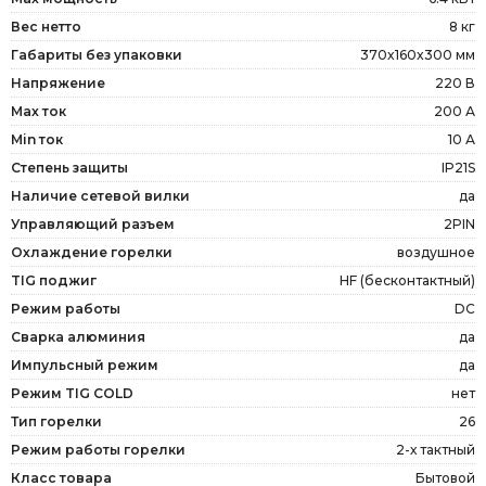
Вес нетто
8 кг
Габариты без упаковки
370x160x300 мм
Напряжение
220 В
Max ток
200 А
Min ток
10 А
Степень защиты
IP21S
Наличие сетевой вилки
да
Управляющий разъем
2PIN
Охлаждение горелки
воздушное
TIG поджиг
HF (бесконтактный)
Режим работы
DC
Сварка алюминия
да
Импульсный режим
да
Режим TIG COLD
нет
Тип горелки
26
Режим работы горелки
2-х тактный
Класс товара
Бытовой