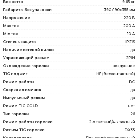
Вес нетто
9.65 кг
Габариты без упаковки
390х190х355 мм
Напряжение
220 В
Max ток
200 А
Min ток
10 А
Степень защиты
IP21S
Наличие сетевой вилки
да
Управляющий разъем
2PIN
Охлаждение горелки
воздушное
TIG поджиг
HF (бесконтактный)
Режим работы
DC
Сварка алюминия
да
Импульсный режим
да
Режим TIG COLD
нет
Тип горелки
26
Режим работы горелки
2-х тактный/4-х тактный
Разъем TIG горелки
DX35
Класс товара
Полупрофессиональный