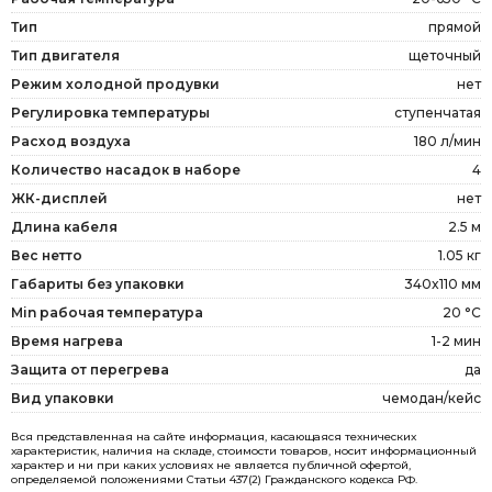
Тип
прямой
Тип двигателя
щеточный
Режим холодной продувки
нет
Регулировка температуры
ступенчатая
Расход воздуха
180 л/мин
Количество насадок в наборе
4
ЖК-дисплей
нет
Длина кабеля
2.5 м
Вес нетто
1.05 кг
Габариты без упаковки
340x110 мм
Min рабочая температура
20 °С
Время нагрева
1-2 мин
Защита от перегрева
да
Вид упаковки
чемодан/кейс
Вся представленная на сайте информация, касающаяся технических
характеристик, наличия на складе, стоимости товаров, носит информационный
характер и ни при каких условиях не является публичной офертой,
определяемой положениями Статьи 437(2) Гражданского кодекса РФ.