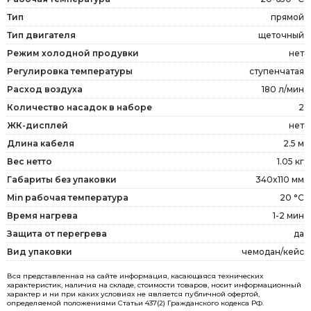
Тип
прямой
Тип двигателя
щеточный
Режим холодной продувки
нет
Регулировка температуры
ступенчатая
Расход воздуха
180 л/мин
Количество насадок в наборе
2
ЖК-дисплей
нет
Длина кабеля
2.5 м
Вес нетто
1.05 кг
Габариты без упаковки
340x110 мм
Min рабочая температура
20 °С
Время нагрева
1-2 мин
Защита от перегрева
да
Вид упаковки
чемодан/кейс
Вся представленная на сайте информация, касающаяся технических
характеристик, наличия на складе, стоимости товаров, носит информационный
характер и ни при каких условиях не является публичной офертой,
определяемой положениями Статьи 437(2) Гражданского кодекса РФ.