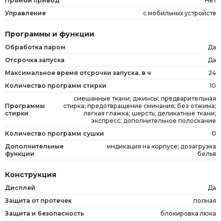
Прямой привод
Нет
Управление
с мобильных устройств
Программы и функции
Обработка паром
Да
Отсрочка запуска
Да
Максимальное время отсрочки запуска, в ч
24
Количество программ стирки
10
смешанные ткани; джинсы; предварительная
Программы
стирка; предотвращение сминания; без отжима;
стирки
легкая глажка; шерсть; деликатные ткани;
экспресс; дополнительное полоскание
Количество программ сушки
0
Дополнительные
индикация на корпусе; дозагрузка
функции
белья
Конструкция
Дисплей
Да
Защита от протечек
полная
Защита и безопасность
блокировка люка