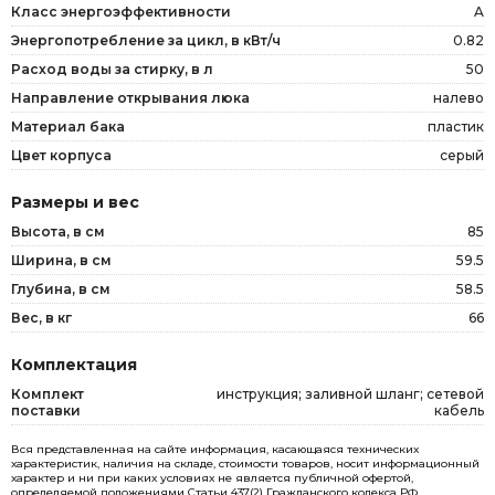
Класс энергоэффективности
A
Энергопотребление за цикл, в кВт/ч
0.82
Расход воды за стирку, в л
50
Направление открывания люка
налево
Материал бака
пластик
Цвет корпуса
серый
Размеры и вес
Высота, в см
85
Ширина, в см
59.5
Глубина, в см
58.5
Вес, в кг
66
Комплектация
Комплект
инструкция; заливной шланг; сетевой
поставки
кабель
Вся представленная на сайте информация, касающаяся технических
характеристик, наличия на складе, стоимости товаров, носит информационный
характер и ни при каких условиях не является публичной офертой,
определяемой положениями Статьи 437(2) Гражданского кодекса РФ.