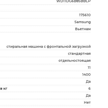
WD11DG6B85BBLP
175610
Samsung
Вьетнам
стиральная машина с фронтальной загрузкой
стандартная
отдельностоящая
11
н
1400
Да
в кг
6
Да
Нет