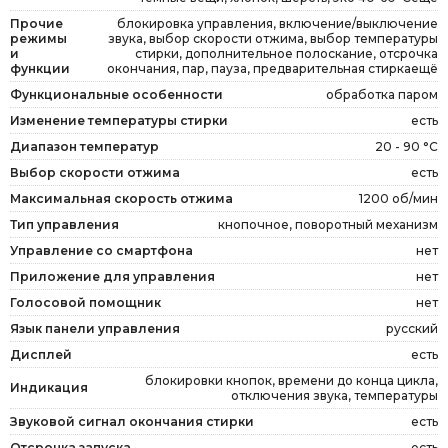
Прочие
блокировка управления, включение/выключение
режимы
звука, выбор скорости отжима, выбор температуры
и
стирки, дополнительное полоскание, отсрочка
функции
окончания, пар, пауза, предварительная стиркаещё
Функциональные особенности
обработка паром
Изменение температуры стирки
есть
Диапазон температур
20 - 90 °C
Выбор скорости отжима
есть
Максимальная скорость отжима
1200 об/мин
Тип управления
кнопочное, поворотный механизм
Управление со смартфона
нет
Приложение для управления
нет
Голосовой помощник
нет
Язык панели управления
русский
Дисплей
есть
блокировки кнопок, времени до конца цикла,
Индикация
отключения звука, температуры
Звуковой сигнал окончания стирки
есть
Отсрочка запуска
есть