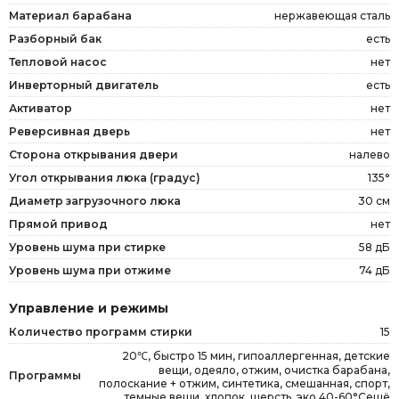
Материал барабана
нержавеющая сталь
Разборный бак
есть
Тепловой насос
нет
Инверторный двигатель
есть
Активатор
нет
Реверсивная дверь
нет
Сторона открывания двери
налево
Угол открывания люка (градус)
135°
Диаметр загрузочного люка
30 см
Прямой привод
нет
Уровень шума при стирке
58 дБ
Уровень шума при отжиме
74 дБ
Управление и режимы
Количество программ стирки
15
20℃, быстро 15 мин, гипоаллергенная, детские
вещи, одеяло, отжим, очистка барабана,
Программы
полоскание + отжим, синтетика, смешанная, спорт,
темные вещи, хлопок, шерсть, эко 40-60°Сещё