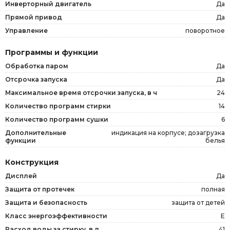
Инверторный двигатель
Да
Прямой привод
Да
Управление
поворотное
Программы и функции
Обработка паром
Да
Отсрочка запуска
Да
Максимальное время отсрочки запуска, в ч
24
Количество программ стирки
14
Количество программ сушки
6
Дополнительные
индикация на корпусе; дозагрузка
функции
белья
Конструкция
Дисплей
Да
Защита от протечек
полная
Защита и безопасность
защита от детей
Класс энергоэффективности
E
Расход воды за стирку, в л
41