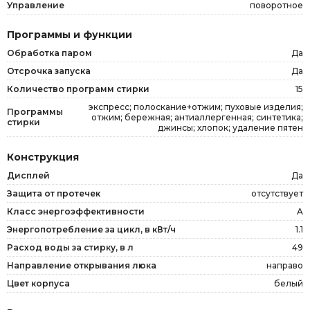
Управление
поворотное
Программы и функции
Обработка паром
Да
Отсрочка запуска
Да
Количество программ стирки
15
экспресс; полоскание+отжим; пуховые изделия;
Программы
отжим; бережная; антиаллергенная; синтетика;
стирки
джинсы; хлопок; удаление пятен
Конструкция
Дисплей
Да
Защита от протечек
отсутствует
Класс энергоэффективности
A
Энергопотребление за цикл, в кВт/ч
1.1
Расход воды за стирку, в л
49
Направление открывания люка
направо
Цвет корпуса
белый