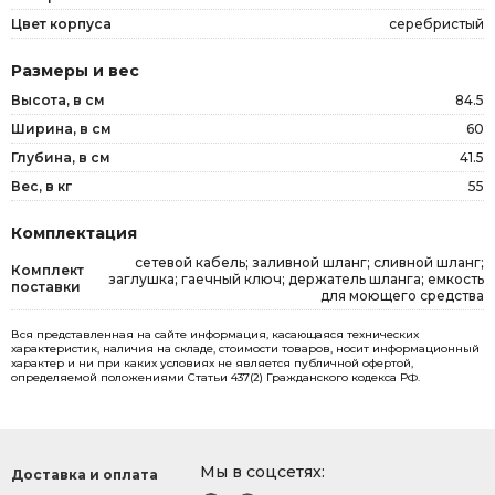
Цвет корпуса
серебристый
Размеры и вес
Высота, в см
84.5
Ширина, в см
60
Глубина, в см
41.5
Вес, в кг
55
Комплектация
сетевой кабель; заливной шланг; сливной шланг;
Комплект
заглушка; гаечный ключ; держатель шланга; емкость
поставки
для моющего средства
Вся представленная на сайте информация, касающаяся технических
характеристик, наличия на складе, стоимости товаров, носит информационный
характер и ни при каких условиях не является публичной офертой,
определяемой положениями Статьи 437(2) Гражданского кодекса РФ.
Мы в соцсетях:
Доставка и оплата