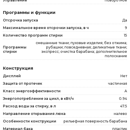
Управление
поворотное
Программы и функции
Отсрочка запуска
Да
Максимальное время отсрочки запуска, в ч
9
Количество программ стирки
15
смешанные ткани; пуховые изделия; без отжима;
Программы
рубашки; повседневная; деликатные ткани;
стирки
экспресс; очистка барабана; дополнительное
полоскание
Конструкция
Дисплей
Нет
Защита от протечек
частичная
Класс энергоэффективности
A
Энергопотребление за цикл, в кВт/ч
0.94
Расход воды за стирку, в л
47.5
Направление открывания люка
налево
Особенности конструкции
рельефная поверхность барабана
Материал бака
пластик