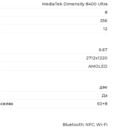
MediaTek Dimensity 8400 Ultra
8
256
12
6.67
2712x1220
AMOLED
две
Да
кселях
50+8
Bluetooth; NFC; Wi-Fi