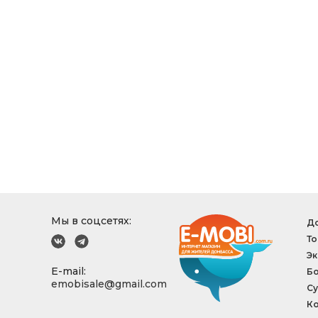
Мы в соцсетях:
До
То
Эк
E-mail:
Б
emobisale@gmail.com
Су
Ко