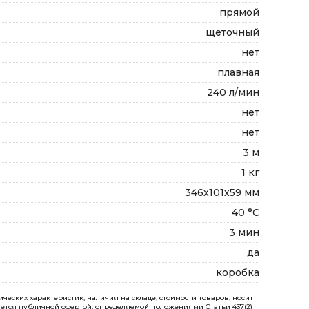
прямой
щеточный
нет
плавная
240 л/мин
нет
нет
3 м
1 кг
346х101х59 мм
40 °С
3 мин
да
коробка
еских характеристик, наличия на складе, стоимости товаров, носит
ется публичной офертой, определяемой положениями Статьи 437(2)