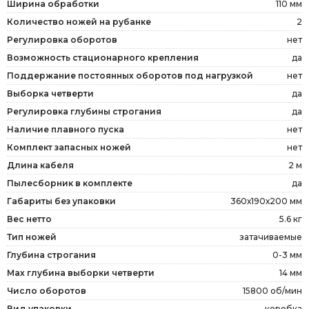
Ширина обработки
110 мм
Количество ножей на рубанке
2
Регулировка оборотов
нет
Возможность стационарного крепления
да
Поддержание постоянных оборотов под нагрузкой
нет
Выборка четверти
да
Регулировка глубины строгания
да
Наличие плавного пуска
нет
Комплект запасных ножей
нет
Длина кабеля
2 м
Пылесборник в комплекте
да
Габариты без упаковки
360х190х200 мм
Вес нетто
5.6 кг
Тип ножей
затачиваемые
Глубина строгания
0-3 мм
Мах глубина выборки четверти
14 мм
Число оборотов
15800 об/мин
Вид упаковки
коробка