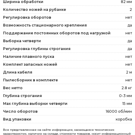
Ширина обработки
82 мм
Количество ножей на рубанке
2
Регулировка оборотов
нет
Возможность стационарного крепления
да
Поддержание постоянных оборотов под нагрузкой
нет
Выборка четверти
да
Регулировка глубины строгания
да
Наличие плавного пуска
нет
Комплект запасных ножей
нет
Длина кабеля
2 м
Пылесборник в комплекте
нет
Вес нетто
2.8 кг
Глубина строгания
0-3 мм
Мах глубина выборки четверти
15 мм
Число оборотов
16000 об/мин
Вид упаковки
коробка
Вся представленная на сайте информация, касающаяся технических
характеристик, наличия на складе, стоимости товаров, носит информационный