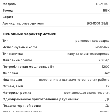
Модель
BCM1501
Бренд
BBK
Серия
Артикул производителя
BCM1501 (SS/B)
Основные характеристики
Тип
рожковая кофеварка
Используемый кофе
молотый
Тип напитка
капучино; латте; эспрессо
Давление помпы
20 Бар
Потребляемая мощность, в Вт
1200
Дисплей
Нет
Индикация
включения; индикация готовности к работе
Объем, в мл
1.7
Материал рожка
нержавеющая сталь; пластик
Одновременное приготовление двух чашек
Да
Подача горячей воды
Да