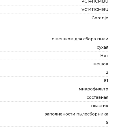
VC1411CMBU
VC1411CMBU
Gorenje
с мешком для сбора пыли
сухая
Нет
мешок
2
81
микрофильтр
составная
пластик
заполнености пылесборника
5