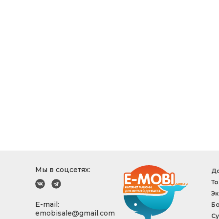
Мы в соцсетях:
До
То
Эк
E-mail:
Б
emobisale@gmail.com
Су