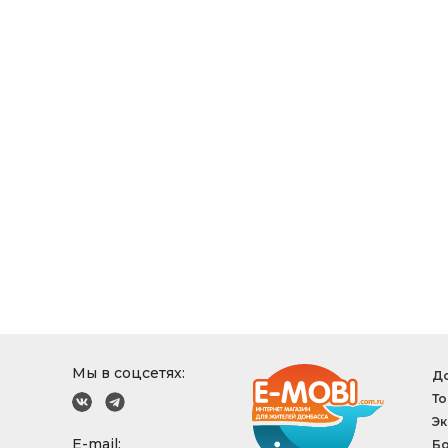
Мы в соцсетях:
До
То
Эк
E-mail:
Б