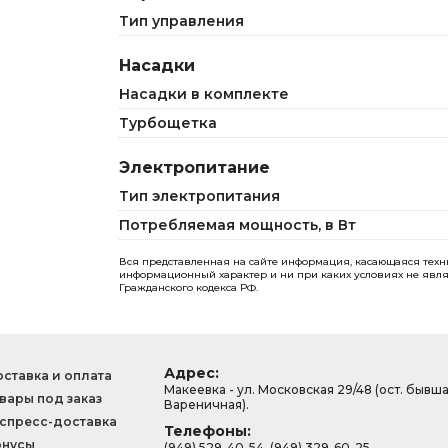
Тип управления
Насадки
Насадки в комплекте
Турбощетка
Электропитание
Тип электропитания
Потребляемая мощность, в Вт
Вся представленная на сайте информация, касающаяся технич
информационный характер и ни при каких условиях не явля
Гражданского кодекса РФ.
Адрес:
ставка и оплата
Макеевка - ул. Московская 29/48 (ост. бывш
вары под заказ
Вареничная).
спресс-доставка
Телефоны:
онусы
(949) 529-40-54, (949) 329-60-25