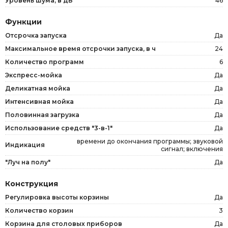
Уровень шума, в дБ
46
Функции
Отсрочка запуска
Да
Максимальное время отсрочки запуска, в ч
24
Количество программ
6
Экспресс-мойка
Да
Деликатная мойка
Да
Интенсивная мойка
Да
Половинная загрузка
Да
Использование средств "3-в-1"
Да
времени до окончания программы; звуковой
Индикация
сигнал; включения
"Луч на полу"
Да
Конструкция
Регулировка высоты корзины
Да
Количество корзин
3
Корзина для столовых приборов
Да