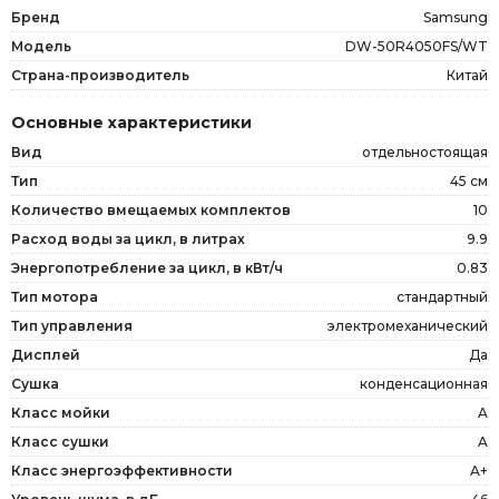
Бренд
Samsung
Модель
DW-50R4050FS/WT
Страна-производитель
Китай
Основные характеристики
Вид
отдельностоящая
Тип
45 см
Количество вмещаемых комплектов
10
Расход воды за цикл, в литрах
9.9
Энергопотребление за цикл, в кВт/ч
0.83
Тип мотора
стандартный
Тип управления
электромеханический
Дисплей
Да
Сушка
конденсационная
Класс мойки
A
Класс сушки
A
Класс энергоэффективности
A+